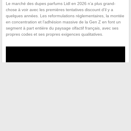
Le marché des dupes parfums Lidl en 2026 n’a plus grand-
chose à voir avec les premières tentatives discount d’il y a
quelques années. Les reformulations réglementaires, la montée
en concentration et l’adhésion massive de la Gen Z en font un
segment à part entière du paysage olfactif français, avec ses
propres codes et ses propres exigences qualitatives.