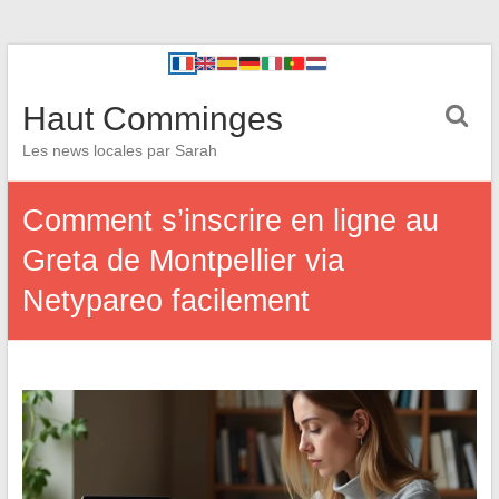
Haut Comminges
Les news locales par Sarah
Comment s’inscrire en ligne au
Greta de Montpellier via
Netypareo facilement